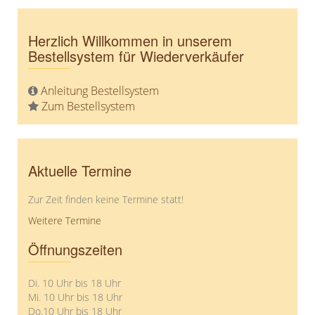
ANTL
FAIR Handelshaus Bayern eG
Herzlich Willkommen in unserem
Bestellsystem für Wiederverkäufer
interArt
Kunden
Anleitung Bestellsystem
Zum Bestellsystem
Weltläden
Kontakt
Kontakt
Aktuelle Termine
Impressum
Zur Zeit finden keine Termine statt!
Datenschutzerklärung
Weitere Termine
Sitemap
Öffnungszeiten
Preislisten
Di. 10 Uhr bis 18 Uhr
Mi. 10 Uhr bis 18 Uhr
Do.10 Uhr bis 18 Uhr