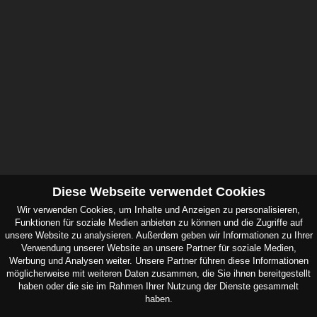
Diese Webseite verwendet Cookies
Wir verwenden Cookies, um Inhalte und Anzeigen zu personalisieren,
Anschrift
Funktionen für soziale Medien anbieten zu können und die Zugriffe auf
unsere Website zu analysieren. Außerdem geben wir Informationen zu Ihrer
Verwendung unserer Website an unsere Partner für soziale Medien,
FAIR Handelsgesellschaft mbH
Werbung und Analysen weiter. Unsere Partner führen diese Informationen
Weseler Str.683
möglicherweise mit weiteren Daten zusammen, die Sie ihnen bereitgestellt
48163 Münster
haben oder die sie im Rahmen Ihrer Nutzung der Dienste gesammelt
haben.
E-Mail info[ at ]fair-handel.de