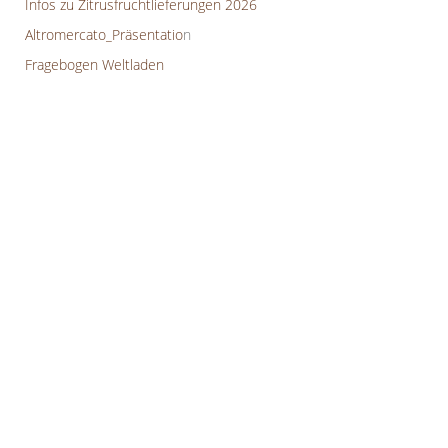
Infos zu Zitrusfruchtlieferungen 2026
Fairer Handel
Altromercato_Präsentatio
n
Fragebogen Weltladen
Handelspartner
Handelspartner
GEPA
EL PUENTE
Fairkauf Handelskontor eG
WeltPartner eG
CONTIGO Fairtrade GmbH
GLOBO Fair Trade Partner GmbH
Peter Riegel Weinimport GmbH
F.A.I.R.E. Dresden
FairTradeCenter GmbH