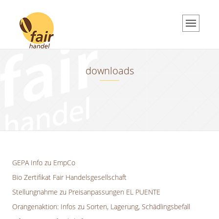
Über uns
Über uns
Unsere Philosophie
downloads
Team
Beratung
Münster Produkte
Aktuelles
Aktuelles
GEPA Info zu EmpCo
Aktuelle Termine
Bio Zertifikat Fair Handelsgesellschaft
Grundkurs Weltladen
Stellungnahme zu Preisanpassungen EL PUENTE
downloads
Orangenaktion: Infos zu Sorten, Lagerung, Schädlingsbefall
Newsletter