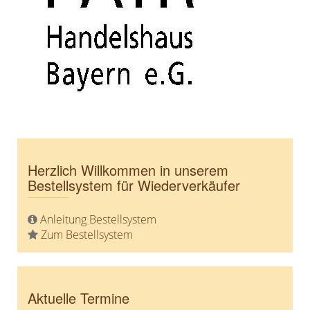
ANTL
FAIR Handelshaus Bayern eG
interArt
Kunden
Weltläden
Kontakt
Kontakt
Herzlich Willkommen in unserem
Bestellsystem für Wiederverkäufer
Impressum
Datenschutzerklärung
Anleitung Bestellsystem
Zum Bestellsystem
Sitemap
Preislisten
Aktuelle Termine