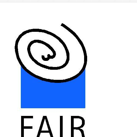
Fairer Handel
Handelspartner
Handelspartner
GEPA
EL PUENTE
Fairkauf Handelskontor eG
WeltPartner eG
CONTIGO Fairtrade GmbH
GLOBO Fair Trade Partner GmbH
Peter Riegel Weinimport GmbH
F.A.I.R.E. Dresden
FairTradeCenter GmbH