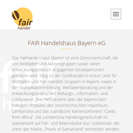
Über uns
Über uns
Unsere Philosophie
FAIR Handelshaus Bayern eG
Team
Beratung
Das Fairhandelshaus Bayern ist eine Genossenschaft, die
von Weltläden und Aktionsgruppen sowie vielen
Münster Produkte
entwicklungspolitisch engagierten Einzelpersonen
getragen wird. Tätig ist der Großhandel in erster Linie für
Aktuelles
Weltläden und Fair-Handels-Gruppen in Bayern, sowie in
der Multiplikatorenbildung, Weltladenberatung und der
Aktuelles
entwicklungspolitischen Bildungs-, Information- und
Lobbyarbeit. Die FAIR bezieht über die bayerischen
Aktuelle Termine
Kollegen Produkte des österreichischen Importeurs
Grundkurs Weltladen
Lemberona und das ruandische Kartensortiment "Cards
from Africa". Die Lemberona Handelsgesellschaft ist
downloads
spezialisiert auf Fair- und Bioprodukte aus Usbekistan, die
unter der Marke „Pearls of Samarkand“ vertrieben werden.
Newsletter