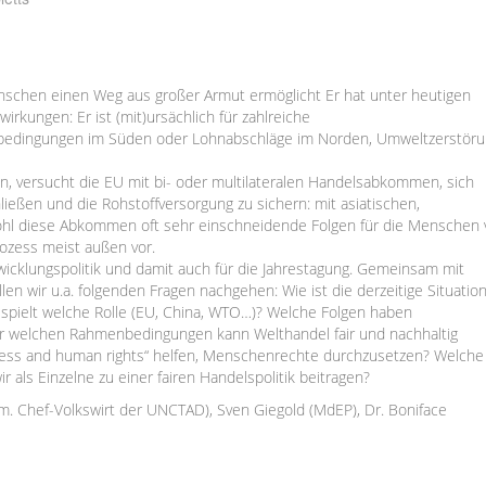
enschen einen Weg aus großer Armut ermöglicht Er hat unter heutigen
ungen: Er ist (mit)ursächlich für zahlreiche
bedingungen im Süden oder Lohnabschläge im Norden, Umweltzerstör
, versucht die EU mit bi- oder multilateralen Handelsabkommen, sich
ießen und die Rohstoffversorgung zu sichern: mit asiatischen,
ohl diese Abkommen oft sehr einschneidende Folgen für die Menschen 
rozess meist außen vor.
twicklungspolitik und damit auch für die Jahrestagung. Gemeinsam mit
n wir u.a. folgenden Fragen nachgehen: Wie ist die derzeitige Situatio
 spielt welche Rolle (EU, China, WTO…)? Welche Folgen haben
welchen Rahmenbedingungen kann Welthandel fair und nachhaltig
ess and human rights“ helfen, Menschenrechte durchzusetzen? Welche
 als Einzelne zu einer fairen Handelspolitik beitragen?
hem. Chef-Volkswirt der UNCTAD), Sven Giegold (MdEP), Dr. Boniface