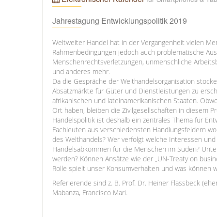
Jahrestagung Entwicklungspolitik 2019
Weltweiter Handel hat in der Vergangenheit vielen M
Rahmenbedingungen jedoch auch problematische Auswirk
Menschenrechtsverletzungen, unmenschliche Arbeits
und anderes mehr.
Da die Gespräche der Welthandelsorganisation stocken
Absatzmärkte für Güter und Dienstleistungen zu erschl
afrikanischen und lateinamerikanischen Staaten. Obw
Ort haben, bleiben die Zivilgesellschaften in diesem P
Handelspolitik ist deshalb ein zentrales Thema für En
Fachleuten aus verschiedensten Handlungsfeldern wolle
des Welthandels? Wer verfolgt welche Interessen und
Handelsabkommen für die Menschen im Süden? Unter 
werden? Können Ansätze wie der „UN-Treaty on busin
Rolle spielt unser Konsumverhalten und was können wir
Referierende sind z. B. Prof. Dr. Heiner Flassbeck (e
Mabanza, Francisco Mari.