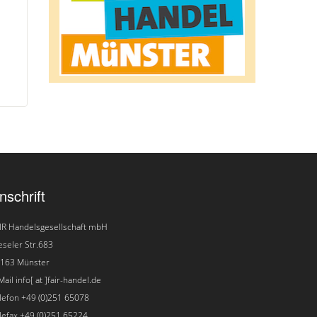
nschrift
IR Handelsgesellschaft mbH
seler Str.683
163 Münster
Mail info[ at ]fair-handel.de
lefon +49 (0)251 65078
lefax +49 (0)251 65224