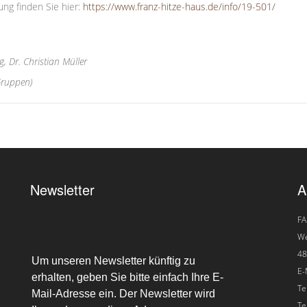
g finden Sie hier:
https://www.franz-hitze-haus.de/info/19-501/
g, Dr. Christian Müller
Gruppen)
Newsletter
A
FA
We
48
E-
Te
Te