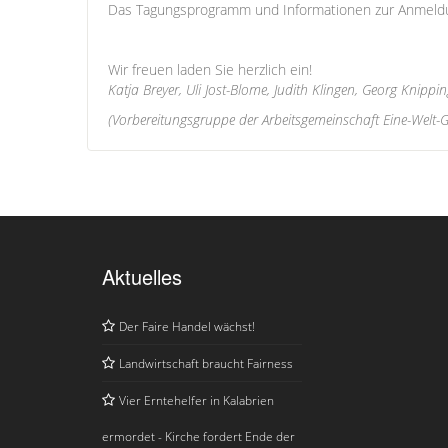
Das Tagungsprogramm und Informationen zur Anmeldun
Wir freuen laden Sie herzlich ein!
Katja Breyer, Uli Jost-Blome, Judith Klingen, Georg Knippin
(Vorbereitungsgruppe der Arbeitsgemeinschaft Eine-Welt-
Aktuelles
Der Faire Handel wächst!
Landwirtschaft braucht Fairness
Vier Erntehelfer in Kalabrien
ermordet - Kirche fordert Ende der